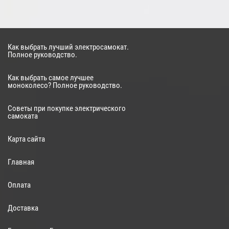
Как выбрать лучший электросамокат.
Полное руководство.
Как выбрать самое лучшее
моноколесо? Полное руководство.
Советы при покупке электрического
самоката
Карта сайта
Главная
Оплата
Доставка