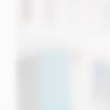
✔ Бесплатная доставка
✔ Официальный дилер
✔ Гарантия 1 год
✔ Собственный сервис
Добавить к сравнению
Производитель:
Gotway
max скорость:
70 км/ч
Пробег до:
160 км
Освещение:
Спереди и сзади