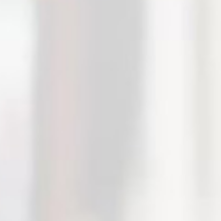
Цвет
Чёрный
Для езды
По бездорожью
Масса
27 кг
Представляем вашему вниманию новинку -
моноколесо GotWay (Begode) RS HS 1800Wh 100V
21700 cells.
Данная модель получила обновления -
внедорожную резину и педали Honney Comb.
Моноколесо является новой версией одного из
самых популярных моноколес - GotWay Msuper Pro.
Обновлённая модификация получила массу
доработок и улучшений. Одним из самых важных
нововведений является внутренняя структура.
Транспорт производится с новыми широкими
педалями, яркими светодиодными фарами
спереди и сзади. Все новшества позволяют вам с
большим комфортом передвигаться по как по
ночному городу, так и днём.
Моноколесо Готвэй РС оборудован двигателем