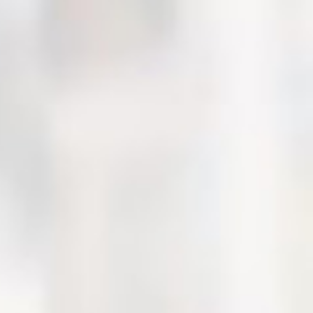
мощностью 2600ВТ который с лёгкостью разгоняет
транспортное средство до 70 километров в час за
считанные секунды. Аккумуляторная батарея
ёмкостью 1800 ватт-часов позволит проезжать
максимальную дистанцию до 160 километров на
одном заряде. Время заряда батареи до 100%
составляет 6 часов.
Широкое колесо диаметром 18 дюймов позволит
преодолевать небольшие бордюры, ямы без каких-
либо проблем. Благодаря протектору шины, на нём
можно ездить даже по бездорожью. Максимальная
грузоподъёмность колеса достигает до 120
килограмм. Корпус сделанный под карбон, придаёт
классный внешний вид. Чтобы при езде вы не
успели соскучиться, производитель установил
новые Bluetooth динамики мощностью 35 Вт. с
помощью которых можно слушать любимую
музыку.
Купить мощное моноколесо GotWay (Begode) RS
HS 1800Wh 100V 21700 cells в Санкт-Петербурге
можно в нашем интернет-магазине. Для этого