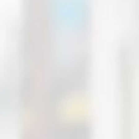
166 800
руб.
−
+
НЕТ В НАЛИЧИИ
Описание
Параметры
Отзывы
max скорость
70 км/ч
Пробег до
160 км
Колёса
Надувные
Ёмкость аккумулятора
1800
Время заряда
6 часов
Максимальная нагрузка
120 кг
Освещение
Спереди и сзади