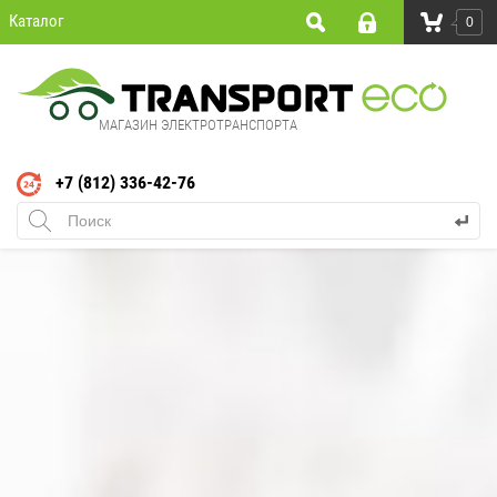
Каталог
0
МАГАЗИН ЭЛЕКТРОТРАНСПОРТА
+7 (812) 336-42-76
Моноколёса
Моноколесо GotWay (Begode)
RS HS с внедорожной резиной
и педалями Honney comb