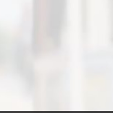
Производитель:
Nucia
max скорость:
15 км/ч
Пробег до:
50 км
Мощность двигателя:
500
Ватт
Масса:
28 Кг
Диаметр колеса:
10 Дюймов
Номинальное напряжение:
3
6V
59 800
руб.
НЕТ В НАЛИЧИИ